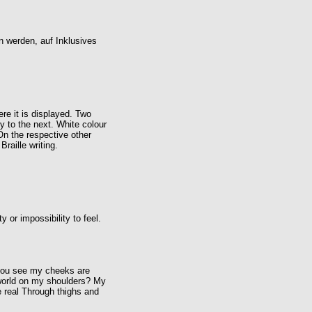
n werden, auf Inklusives
re it is displayed. Two
y to the next. White colour
 On the respective other
Braille writing.
y or impossibility to feel.
 you see my cheeks are
 world on my shoulders? My
e real Through thighs and