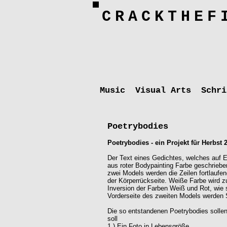
CRACKTHEF
Music
Visual Arts
Schri
Poetrybodies
Poetrybodies - ein Projekt für Herbst 
Der Text eines Gedichtes, welches auf E
aus roter Bodypainting Farbe geschrieben
zwei Models werden die Zeilen fortlaufe
der Körperrückseite. Weiße Farbe wird z
Inversion der Farben Weiß und Rot, wie 
Vorderseite des zweiten Models werden S
Die so entstandenen Poetrybodies sollen
soll
1.) Ein Foto in Lebensgröße