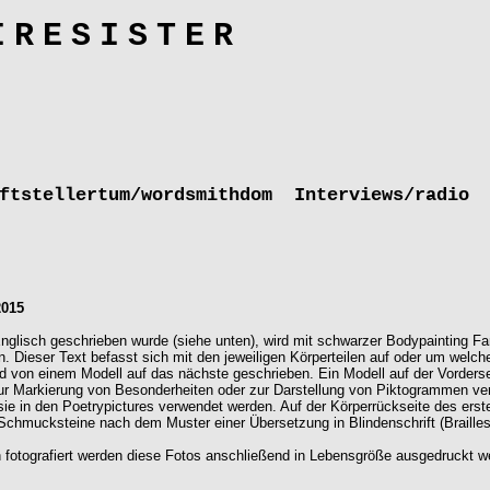
IRESISTER
ftstellertum/wordsmithdom
Interviews/radio
2015
nglisch geschrieben wurde (siehe unten), wird mit schwarzer Bodypainting Fa
. Dieser Text befasst sich mit den jeweiligen Körperteilen auf oder um welche
nd von einem Modell auf das nächste geschrieben. Ein Modell auf der Vorderse
ur Markierung von Besonderheiten oder zur Darstellung von Piktogrammen ver
sie in den Poetrypictures verwendet werden. Auf der Körperrückseite des ers
chmucksteine nach dem Muster einer Übersetzung in Blindenschrift (Braillesc
 fotografiert werden diese Fotos anschließend in Lebensgröße ausgedruckt we