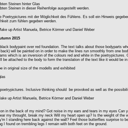
bten Steinen hinter Glas
bten Steinen in dieser Reihenfolge ausgestellt werden.
e Poetrypictures mit der Möglichkeit des Fühlens. Es soll ein Hinweis gegebe
ichkeit zum fühlen gegeben werden.
, Make up Artist Manuela, Betrice Körmer und Daniel Weber
autumn 2015
 black bodypaint over red foundation. The text talks about those bodyparts whe
 back) will be painted on in order to make the lines run smoothly from one bod
grams which is an inversion of the colours red and white in the poetrypictures.
 be attached to the body to form the translation of the text like it would be in 
e in original size of the modells and exhibited
glas
 poetrypictures. Inclusive thinking should be provoked as well as the possibilit
 Make up Artist Manuela, Betrice Körmer and Daniel Weber
ng on in the back of my mind? Got noise in my ears and tears in my eyes Can
Clear my throught, break my neck Will my heart open up? Is the weight of the
m I standing here back against the wall? Feel those butterflies surprise to b
g I found on trembling legs I remain with both feet on the ground.