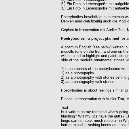
2.) Ein Foto in Lebensgröße mit aufgekle
3.) Ein Foto in Lebensgröße mit aufgekle
Poetrybodies beschäftigt sich ebenso wi
Denken aber gleichzeitig auch die Mögl
Geplant in Kooperation mit Atelier Trat
Poetrybodies - a project planned for 
A poem in English (see below) written in
modells (one on the front and one on the
will be used to highlight and paint pikto
side of the modells ornamental stones will
The photoprints of the poetrybodies will b
1) as a photography
2) as a photography with stones behind 
3) as a photography with stones
Poetrybodies is about feelings similar to
Planne in cooperation with Atelier Trat,
Text:
Is it written on my forehead what's goi
blushing? Will my lips have the gutts? 
lungs can not soak much more air in Why'
bottom blood is rushing knees are shakin