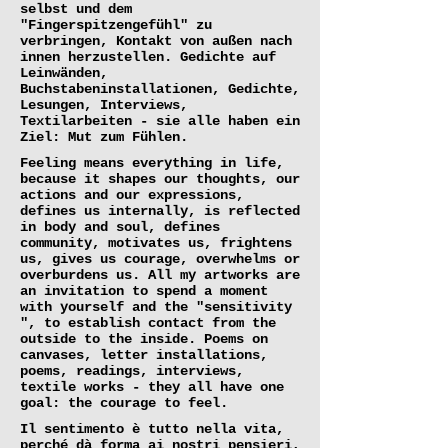
selbst und dem
"Fingerspitzengefühl" zu
verbringen, Kontakt von außen nach
innen herzustellen. Gedichte auf
Leinwänden,
Buchstabeninstallationen, Gedichte,
Lesungen, Interviews,
Textilarbeiten - sie alle haben ein
Ziel: Mut zum Fühlen.
Feeling means everything in life,
because it shapes our thoughts, our
actions and our expressions,
defines us internally, is reflected
in body and soul, defines
community, motivates us, frightens
us, gives us courage, overwhelms or
overburdens us. All my artworks are
an invitation to spend a moment
with yourself and the "sensitivity
", to establish contact from the
outside to the inside. Poems on
canvases, letter installations,
poems, readings, interviews,
textile works - they all have one
goal: the courage to feel.
Il sentimento è tutto nella vita,
perché dà forma ai nostri pensieri,