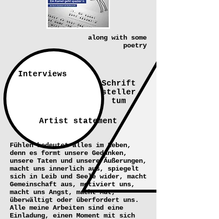
along with some
poetry
Interviews
Schrift
steller
tum
Artist statement
Fühlen bedeutet alles im Leben,
denn es formt unsere Gedanken,
unsere Taten und unsere Äußerungen,
macht uns innerlich aus, spiegelt
sich in Leib und Seele wider, macht
Gemeinschaft aus, motiviert uns,
macht uns Angst, macht Mut,
überwältigt oder überfordert uns.
Alle meine Arbeiten sind eine
Einladung, einen Moment mit sich